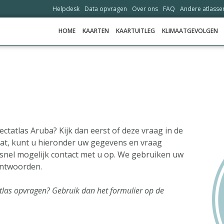
Helpdesk
Data opvragen
Over ons
FAQ
Andere atlasse
HOME
KAARTEN
KAARTUITLEG
KLIMAATGEVOLGEN
HOME
KAARTEN
KAARTUITLEG
KLIMAATGEVOLGEN
ectatlas Aruba? Kijk dan eerst of deze vraag in de
staat, kunt u hieronder uw gegevens en vraag
SCENARIO'S
 snel mogelijk contact met u op. We gebruiken uw
VERHALEN
antwoorden.
ADAPTATIE-OPTIES
tatlas opvragen? Gebruik dan het formulier op de
HELPDESK