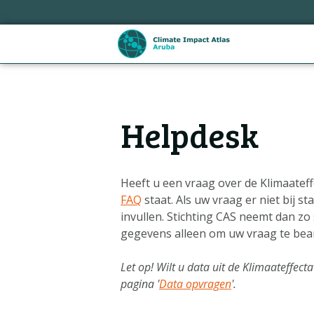
Sla
links
over
Spring
naar
de
Hoofdnavigatie
inhoud
Helpdesk
Spring
naar
de
navigatie
Heeft u een vraag over de Klimaateff
FAQ
staat. Als uw vraag er niet bij 
invullen. Stichting CAS neemt dan zo
gegevens alleen om uw vraag te be
Let op! Wilt u data uit de Klimaateffec
pagina '
Data opvragen
'.
Metanavigatie