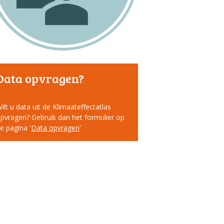
Data opvragen?
ilt u data uit de Klimaateffectatlas
pvragen? Gebruik dan het formulier op
e pagina '
Data opvragen
'.