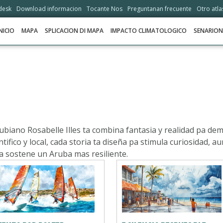
desk
Download informacion
Tocante Nos
Preguntanan frecuente
Otro atla
NICIO
MAPA
SPLICACION DI MAPA
IMPACTO CLIMATOLOGICO
SENARIO
INICIO
MAPA
SPLICACION DI MAPA
IMPACTO CLIMATOLOGICO
rubiano Rosabelle Illes ta combina fantasia y realidad pa de
tifico y local, cada storia ta diseña pa stimula curiosidad, 
SENARIONAN
a sostene un Aruba mas resiliente.
STORIA
OPSHONNAN DI ADAPTASHON
HELPDESK