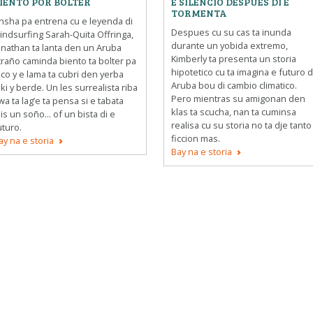
IENTO POR BOLTER
E SILENCIO DESPUES DI E
DOWNLOAD INFORMACION
TORMENTA
nsha pa entrena cu e leyenda di
TOCANTE NOS
Despues cu su cas ta inunda
indsurfing Sarah-Quita Offringa,
durante un yobida extremo,
onathan ta lanta den un Aruba
PREGUNTANAN FRECUENTE
Kimberly ta presenta un storia
traño caminda biento ta bolter pa
hipotetico cu ta imagina e futuro d
oco y e lama ta cubri den yerba
OTRO ATLAS
Aruba bou di cambio climatico.
iki y berde. Un les surrealista riba
Pero mientras su amigonan den
wa ta lag’e ta pensa si e tabata
klas ta scucha, nan ta cuminsa
jis un soño... of un bista di e
realisa cu su storia no ta dje tanto
uturo.
ficcion mas.
ay na e storia
Bay na e storia