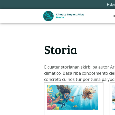
Skip
Help
links
Jump
I
to
the
content
Hoofdnavigatie
Jump
Storia
to
the
navigation
E cuater storianan skirbi pa autor A
climatico. Basa riba conocemento cien
concreto cu nos tur por tuma pa yud
Metanavigatie