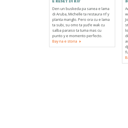
E RESET DI RIF
B
Den un buskeda pa sanea e lama
A
di Aruba, Michelle ta restaura rif y
w
planta manglo. Pero ora cu e lama
J
ta subi, su omo ta yud’e wak cu
s
salba paraiso ta tuma mas cu
l
punto y e momento perfecto.
d
Bay na e storia
a
d
f
B