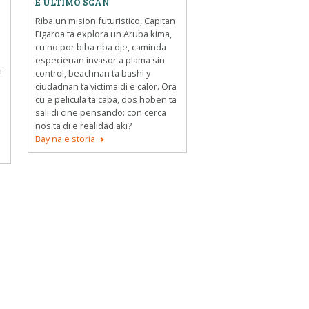
E ULTIMO SCAN
Riba un mision futuristico, Capitan
Figaroa ta explora un Aruba kima,
cu no por biba riba dje, caminda
especienan invasor a plama sin
i
control, beachnan ta bashi y
ciudadnan ta victima di e calor. Ora
cu e pelicula ta caba, dos hoben ta
sali di cine pensando: con cerca
nos ta di e realidad aki?
Bay na e storia