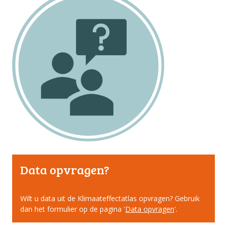
Data opvragen?
Wilt u data uit de Klimaateffectatlas opvragen? Gebruik
dan het formulier op de pagina '
Data opvragen
'.