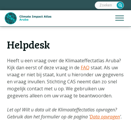
Zoeken:
Sla
links
over
Jump
Menu
Spring
to
naar
mobile
de
Hoofdnavigatie
naviga
Helpdesk
HOME
inhoud
Spring
KAARTEN
naar
Heeft u een vraag over de Klimaateffectatlas Aruba?
KAARTUITLEG
de
Kijk dan eerst of deze vraag in de
FAQ
staat. Als uw
KLIMAATGEVOLGEN
navigatie
vraag er niet bij staat, kunt u hieronder uw gegevens
en vraag invullen. Stichting CAS neemt dan zo snel
SCENARIO'S
mogelijk contact met u op. We gebruiken uw
VERHALEN
gegevens alleen om uw vraag te beantwoorden.
ADAPTATIE-OPTIES
Let op! Wilt u data uit de Klimaateffectatlas opvragen?
Gebruik dan het formulier op de pagina '
Data opvragen
'.
Metanavigatie
HELPDESK