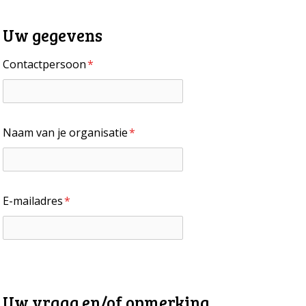
DATA OPVRAGEN
OVER ONS
Uw gegevens
FAQ
Contactpersoon
*
ANDERE ATLASSEN
Naam van je organisatie
*
E-mailadres
*
Uw vraag en/of opmerking