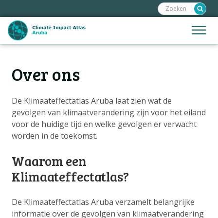
Zoeken:
Sla
links
over
Jump
Menu
Spring
to
naar
mobile
de
Hoofdnavigatie
naviga
Over ons
HOME
inhoud
Spring
KAARTEN
naar
De Klimaateffectatlas Aruba laat zien wat de
KAARTUITLEG
de
gevolgen van klimaatverandering zijn voor het eiland
KLIMAATGEVOLGEN
navigatie
voor de huidige tijd en welke gevolgen er verwacht
worden in de toekomst.
SCENARIO'S
VERHALEN
Waarom een
Klimaateffectatlas?
ADAPTATIE-OPTIES
Metanavigatie
De Klimaateffectatlas Aruba verzamelt belangrijke
HELPDESK
informatie over de gevolgen van klimaatverandering