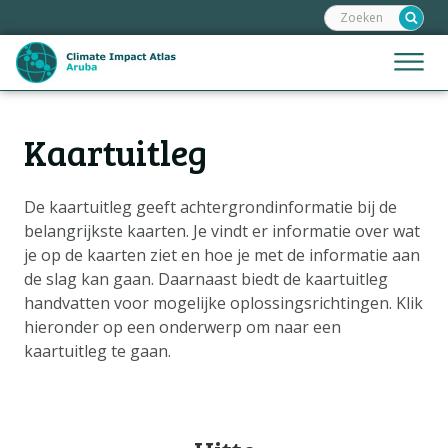
Zoeken:
Sla
links
over
Jump
Menu
Spring
to
naar
mobile
de
Hoofdnavigatie
naviga
Kaartuitleg
HOME
inhoud
Spring
KAARTEN
naar
De kaartuitleg geeft achtergrondinformatie bij de
KAARTUITLEG
de
belangrijkste kaarten. Je vindt er informatie over wat
KLIMAATGEVOLGEN
navigatie
je op de kaarten ziet en hoe je met de informatie aan
de slag kan gaan. Daarnaast biedt de kaartuitleg
SCENARIO'S
handvatten voor mogelijke oplossingsrichtingen. Klik
VERHALEN
hieronder op een onderwerp om naar een
kaartuitleg te gaan.
ADAPTATIE-OPTIES
Metanavigatie
HELPDESK