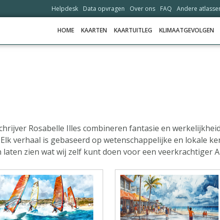
Helpdesk
Data opvragen
Over ons
FAQ
Andere atlasse
HOME
KAARTEN
KAARTUITLEG
KLIMAATGEVOLGEN
HOME
KAARTEN
KAARTUITLEG
KLIMAATGEVOLGEN
hrijver Rosabelle Illes combineren fantasie en werkelijkhei
Elk verhaal is gebaseerd op wetenschappelijke en lokale ken
SCENARIO'S
 laten zien wat
wij
zelf kunt doen voor een veerkrachtiger A
VERHALEN
ADAPTATIE-OPTIES
HELPDESK