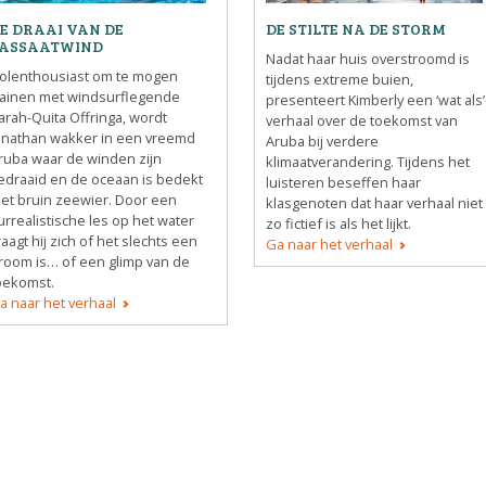
DATA OPVRAGEN
E DRAAI VAN DE
DE STILTE NA DE STORM
ASSAATWIND
OVER ONS
Nadat haar huis overstroomd is
olenthousiast om te mogen
tijdens extreme buien,
FAQ
rainen met windsurflegende
presenteert Kimberly een ‘wat als’
arah-Quita Offringa, wordt
verhaal over de toekomst van
ANDERE ATLASSEN
onathan wakker in een vreemd
Aruba bij verdere
ruba waar de winden zijn
klimaatverandering. Tijdens het
edraaid en de oceaan is bedekt
luisteren beseffen haar
et bruin zeewier. Door een
klasgenoten dat haar verhaal niet
urrealistische les op het water
zo fictief is als het lijkt.
raagt hij zich of het slechts een
Ga naar het verhaal
room is… of een glimp van de
oekomst.
a naar het verhaal