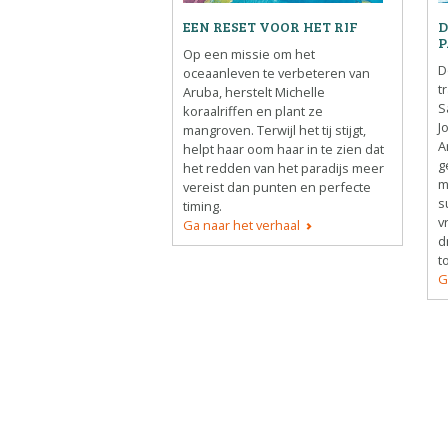
EEN RESET VOOR HET RIF
D
P
Op een missie om het
D
oceaanleven te verbeteren van
t
Aruba, herstelt Michelle
S
koraalriffen en plant ze
J
mangroven. Terwijl het tij stijgt,
A
helpt haar oom haar in te zien dat
g
het redden van het paradijs meer
m
vereist dan punten en perfecte
s
timing.
v
Ga naar het verhaal
d
t
G