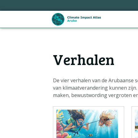
Sla
links
over
Spring
naar
de
Hoofdnavigatie
inhoud
Verhalen
Spring
naar
de
navigatie
De vier verhalen van de Arubaanse sc
van klimaatverandering kunnen zijn. 
maken, bewustwording vergroten en
Metanavigatie