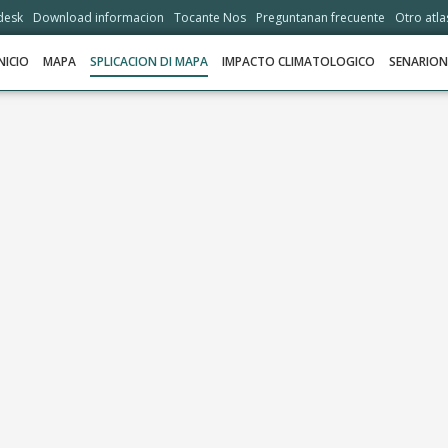
desk
Download informacion
Tocante Nos
Preguntanan frecuente
Otro atla
NICIO
MAPA
SPLICACION DI MAPA
IMPACTO CLIMATOLOGICO
SENARIO
INICIO
MAPA
SPLICACION DI MAPA
IMPACTO CLIMATOLOGICO
SENARIONAN
STORIA
OPSHONNAN DI ADAPTASHON
HELPDESK