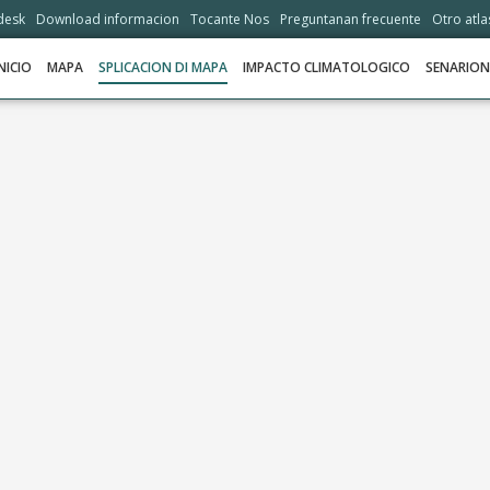
desk
Download informacion
Tocante Nos
Preguntanan frecuente
Otro atla
NICIO
MAPA
SPLICACION DI MAPA
IMPACTO CLIMATOLOGICO
SENARIO
INICIO
MAPA
SPLICACION DI MAPA
IMPACTO CLIMATOLOGICO
SENARIONAN
STORIA
OPSHONNAN DI ADAPTASHON
HELPDESK