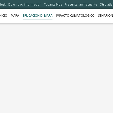
desk
Download informacion
Tocante Nos
Preguntanan frecuente
Otro atla
NICIO
MAPA
SPLICACION DI MAPA
IMPACTO CLIMATOLOGICO
SENARIO
INICIO
MAPA
SPLICACION DI MAPA
IMPACTO CLIMATOLOGICO
SENARIONAN
STORIA
OPSHONNAN DI ADAPTASHON
HELPDESK